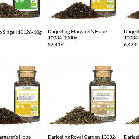
Darjeeling Margaret’s Hope
Darjee
io Singell 10126-10g
10034-1000g
10034
57,43
€
6,47
€
argaret’s Hope
Darjeeling Royal Garden 10032-
Darjee