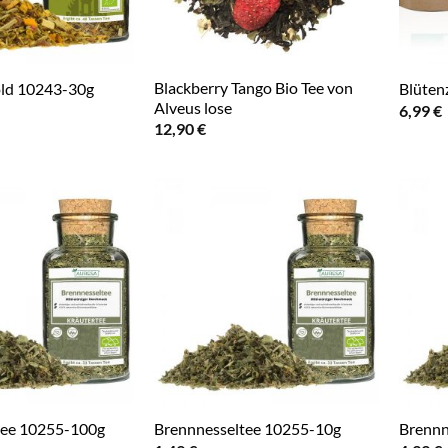
Blackberry Tango Bio Tee von
old 10243-30g
Blüten
Alveus lose
6,99
€
12,90
€
tee 10255-100g
Brennnesseltee 10255-10g
Brennn