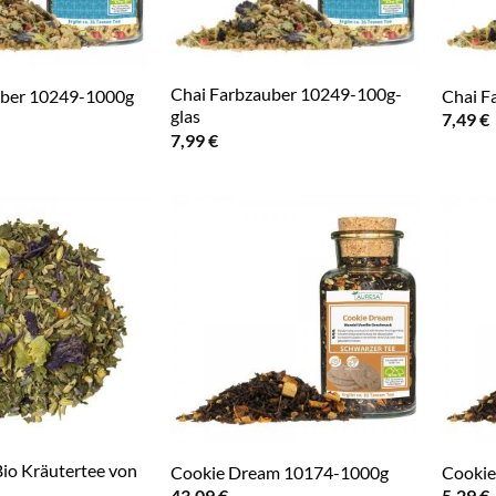
Chai Farbzauber 10249-100g-
uber 10249-1000g
Chai F
glas
7,49
€
7,99
€
io Kräutertee von
Cookie Dream 10174-1000g
Cookie
43,09
€
5,29
€