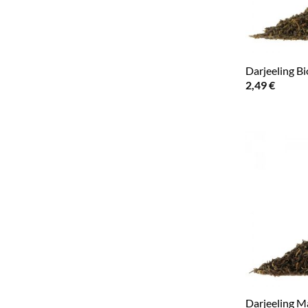
Darjeeling B
2,49
€
Darjeeling M