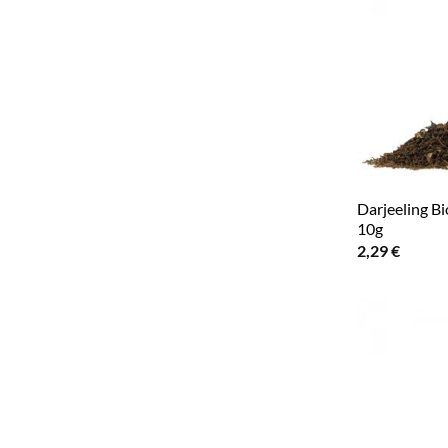
Darjeeling B
10g
2,29
€