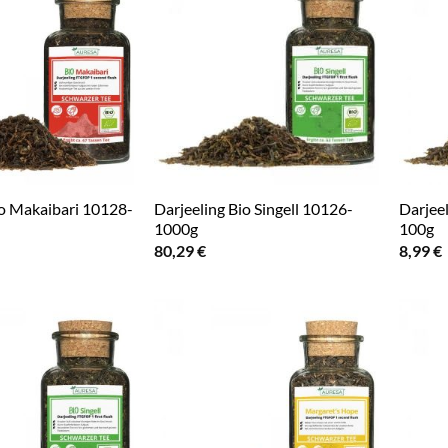
io Makaibari 10128-
Darjeeling Bio Singell 10126-
Darjeel
1000g
100g
80,29
€
8,99
€