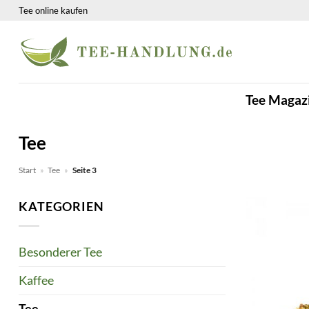
Zum
Tee online kaufen
Inhalt
springen
Tee Magaz
Tee
Start
»
Tee
»
Seite 3
KATEGORIEN
Besonderer Tee
Kaffee
Tee