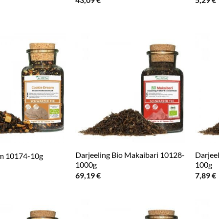
Darjeeling Bio Makaibari 10128-
Darjee
m 10174-10g
1000g
100g
69,19
€
7,89
€