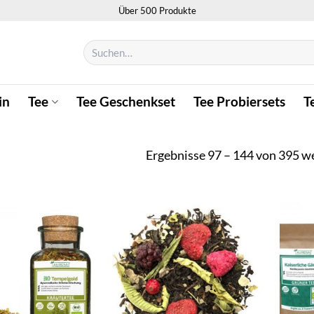
Über 500 Produkte
Suchen
nach:
in
Tee
Tee Geschenkset
Tee Probiersets
T
Ergebnisse 97 – 144 von 395 w