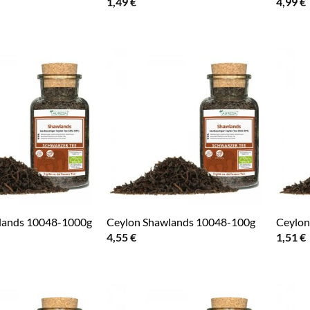
1,49
€
4,99
€
lands 10048-1000g
Ceylon Shawlands 10048-100g
Ceylon
4,55
€
1,51
€