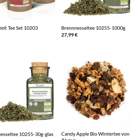
zeit Tee Set 10203
Brennnesseltee 10255-1000g
27,99
€
Candy Apple Bio Wintertee von
esseltee 10255-30g-glas
Alveus