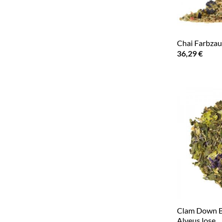
Chai Farbza
36,29
€
Clam Down B
Alveus lose