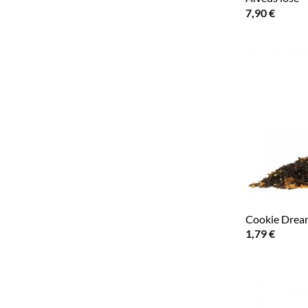
7,90
€
Cookie Drea
1,79
€