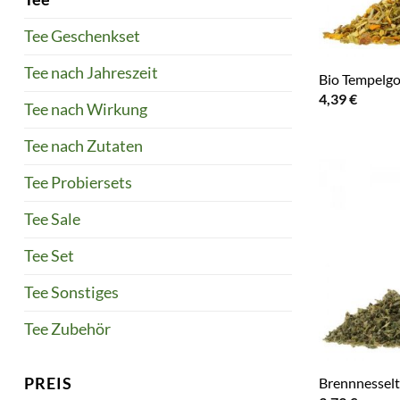
Tee Geschenkset
Tee nach Jahreszeit
Bio Tempelg
4,39
€
Tee nach Wirkung
Tee nach Zutaten
Tee Probiersets
Tee Sale
Tee Set
Tee Sonstiges
Tee Zubehör
PREIS
Brennnessel