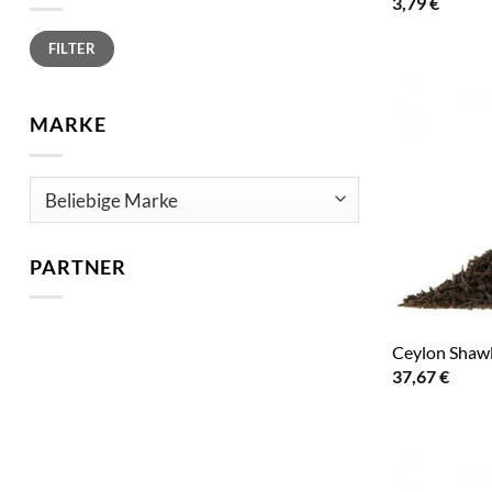
3,79
€
Min.
Max.
FILTER
Preis
Preis
MARKE
PARTNER
Ceylon Shaw
37,67
€