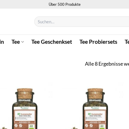
Über 500 Produkte
Suchen
nach:
in
Tee
Tee Geschenkset
Tee Probiersets
T
Alle 8 Ergebnisse w