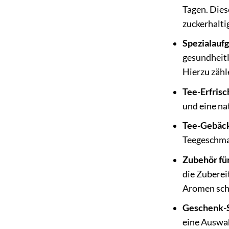
Tagen. Dies
zuckerhalt
Spezialaufg
gesundheitl
Hierzu zähl
Tee-Erfris
und eine na
Tee-Gebäck
Teegeschmac
Zubehör fü
die Zubere
Aromen sch
Geschenk-S
eine Auswah