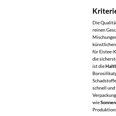
Kriteri
Die Qualitä
reinen Gesc
Mischungen 
künstlichen
für Eistee-
die sichers
ist die
Haltb
Borosilikat
Schadstoffe
schnell und
Verpackunge
wie
Sonnen
Produktion