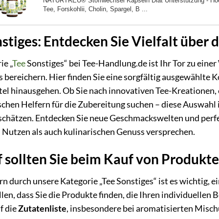
NATURTREU® Stoffwechsel Kapseln Diät Unterstützung - Ho
Tee, Forskohlii, Cholin, Spargel, B ...
stiges: Entdecken Sie Vielfalt über
ie „
Tee
Sonstiges“ bei Tee-Handlung.de ist Ihr Tor zu eine
s bereichern. Hier finden Sie eine sorgfältig ausgewählte K
el hinausgehen. Ob Sie nach innovativen Tee-Kreationen, 
schen Helfern für die Zubereitung suchen – diese Auswahl is
chätzen. Entdecken Sie neue Geschmackswelten und perfekt
 Nutzen als auch kulinarischen Genuss versprechen.
sollten Sie beim Kauf von Produkten
n durch unsere Kategorie „Tee Sonstiges“ ist es wichtig, e
llen, dass Sie die Produkte finden, die Ihren individuelle
f die
Zutatenliste
, insbesondere bei aromatisierten Misc