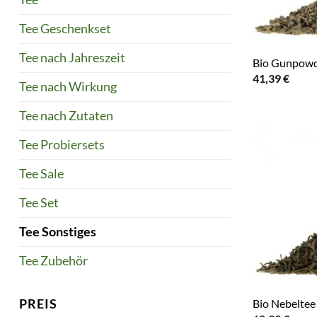
Tee Geschenkset
Tee nach Jahreszeit
Bio Gunpowd
41,39
€
Tee nach Wirkung
Tee nach Zutaten
Tee Probiersets
Tee Sale
Tee Set
Tee Sonstiges
Tee Zubehör
PREIS
Bio Nebelte