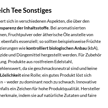
ich Tee Sonstiges
ert sich in verschiedenen Aspekten, die über den
nsparenz der Inhaltsstoffe
. Bei aromatisierten
en, Fruchtpulver oder ätherische Öle anstelle von
t ebenfalls essenziell; so sollten beispielsweise Früchte
fizierungen wie
kontrolliert biologischen Anbau
(kbA),
tizide und Düngemittel hergestellt werden. Für Zubehör
ng. Produkte aus rostfreiem Edelstahl,
ehlenswert, da sie geschmacksneutral sind und keine
Löslichkeit
eine Rolle; ein gutes Produkt löst sich
in – weder zu dominant noch zu schwach. Innovative
falls ein Zeichen für hohe Produktqualität. Hersteller
merkmale, indem sie auf natürliche Zutaten und faire