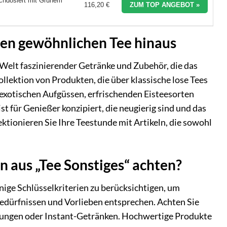
chdosiert mit Grünem
116,20 €
ZUM TOP ANGEBOT »
 den gewöhnlichen Tee hinaus
r Welt faszinierender Getränke und Zubehör, die das
ollektion von Produkten, die über klassische lose Tees
exotischen Aufgüssen, erfrischenden Eisteesorten
t für Genießer konzipiert, die neugierig sind und das
ionieren Sie Ihre Teestunde mit Artikeln, die sowohl
 aus „Tee Sonstiges“ achten?
inige Schlüsselkriterien zu berücksichtigen, um
n Bedürfnissen und Vorlieben entsprechen. Achten Sie
hungen oder Instant-Getränken. Hochwertige Produkte