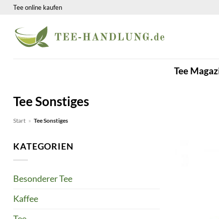
Zum
Tee online kaufen
Inhalt
springen
Tee Magaz
Tee Sonstiges
Start
»
Tee Sonstiges
KATEGORIEN
Besonderer Tee
Kaffee
Tee