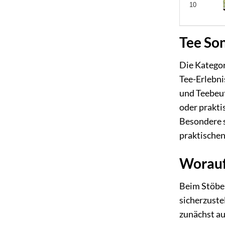
10
Tee Son
Die Kategor
Tee-Erlebni
und Teebeut
oder prakti
Besondere s
praktischen
Worauf 
Beim Stöber
sicherzuste
zunächst au