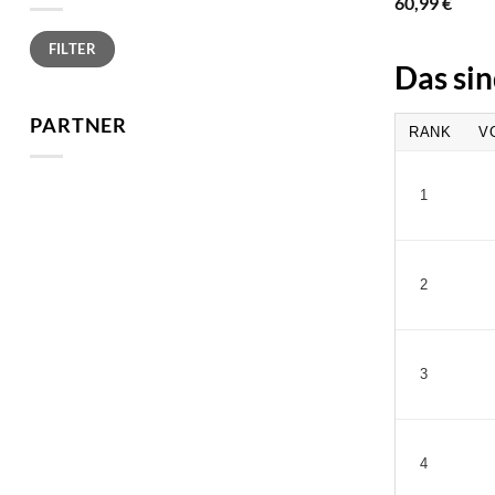
60,99
€
Min.
Max.
FILTER
Preis
Preis
Das sin
PARTNER
RANK
V
1
2
3
4