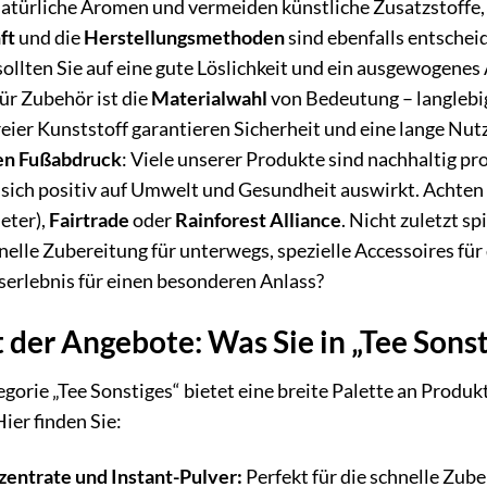
natürliche Aromen und vermeiden künstliche Zusatzstoffe
ft
und die
Herstellungsmethoden
sind ebenfalls entschei
ollten Sie auf eine gute Löslichkeit und ein ausgewogenes 
ür Zubehör ist die
Materialwahl
von Bedeutung – langlebig
eier Kunststoff garantieren Sicherheit und eine lange Nut
en Fußabdruck
: Viele unserer Produkte sind nachhaltig p
sich positiv auf Umwelt und Gesundheit auswirkt. Achten 
eter),
Fairtrade
oder
Rainforest Alliance
. Nicht zuletzt sp
hnelle Zubereitung für unterwegs, spezielle Accessoires f
erlebnis für einen besonderen Anlass?
t der Angebote: Was Sie in „Tee Sons
gorie „Tee Sonstiges“ bietet eine breite Palette an Produk
ier finden Sie:
entrate und Instant-Pulver:
Perfekt für die schnelle Zub