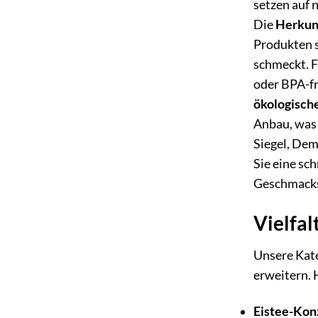
setzen auf 
Die
Herkun
Produkten s
schmeckt. F
oder BPA-fr
ökologisch
Anbau, was 
Siegel, Dem
Sie eine sc
Geschmacks
Vielfal
Unsere Kate
erweitern. H
Eistee-Konz