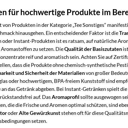
en für hochwertige Produkte im Bere
t von Produkten in der Kategorie „Tee Sonstiges“ manifesti
hmack hinausgehen. Ein entscheidender Faktor ist die
Tra
oder Instant-Produkten ist es ratsam, auf natürliche Arom
 Aromastoffen zu setzen. Die
Qualität der Basiszutaten
is
Konzentrate reif und aromatisch sein. Achten Sie auf Zerti
tellen, dass die Produkte ohne chemisch-synthetische Pes
arkeit und Sicherheit der Materialien
von großer Bedeutu
glas oder hochwertigem, BPA-freiem Kunststoff sind empf
 an das Getränk abgeben. Bei Instant-Getränken spielt die
 rückstandsfrei auf. Das
Aromaprofil
sollte ausgewogen se
n, die die Frische und Aromen optimal schützen, sind eben
tor
oder
Alte Gewürzkunst
stehen oft für diese Qualitäts
sbedingungen setzen.