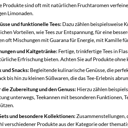
e Produkte sind oft mit natürlichen Fruchtaromen verfeine
igen Limonaden.
üsse und funktionelle Tees:
Dazu zählen beispielsweise Kr
ichen Vorteilen, wie Tees zur Entspannung, für eine bess
en oft Mischungen mit Guarana für Energie, mit Kamille fü
chungen und Kaltgetränke:
Fertige, trinkfertige Tees in Fl
türliche Erfrischung bieten. Achten Sie auf Produkte ohne
 und Snacks:
Begleitende kulinarische Genüsse, die perfek
k bis hin zu kleinen Süßwaren, die das Tee-Erlebnis abru
r die Zubereitung und den Genuss:
Hierzu zählen beispiels
itung unterwegs, Teekannen mit besonderen Funktionen, 
ützen.
ets und besondere Kollektionen:
Zusammenstellungen, die
l verschiedener Produkte aus der Kategorie oder themati