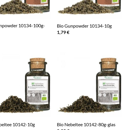
npowder 10134-100g-
Bio Gunpowder 10134-10g
1,79
€
beltee 10142-10g
Bio Nebeltee 10142-80g-glas