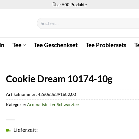
Über 500 Produkte
Suchen
nach:
in
Tee
Tee Geschenkset
Tee Probiersets
T
Cookie Dream 10174-10g
Artikelnummer:
4260636391682,00
Kategorie:
Aromatisierter Schwarztee
Lieferzeit: