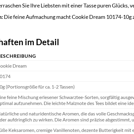
raschen Sie Ihre Liebsten mit einer Tasse puren Glücks, 
n:
Die feine Aufmachung macht Cookie Dream 10174-10g zu 
aften im Detail
BESCHREIBUNG
ookie Dream
0174
0g (Portionsgröße für ca. 1-2 Tassen)
ine feine Mischung erlesener Schwarztee-Sorten, sorgfältig ausgew
ptimal aufzunehmen. Die leichte Malznote des Tees bildet eine id
atürliche und naturidentische Aromen, die das volle Geschmackspr
der aufdringlich zu wirken. Die Aromen sind präzise abgestimmt,
üße Keksaromen, cremige Vanillenoten, dezente Butterigkeit mit 