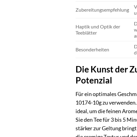
V
Zubereitungsempfehlung
u
D
Haptik und Optik der
w
Teeblätter
a
D
Besonderheiten
d
Die Kunst der Z
Potenzial
Für ein optimales Geschma
10174-10g zu verwenden. B
ideal, um die feinen Arom
Sie den Tee für 3 bis 5 Mi
stärker zur Geltung bring
die cremige Textur und de