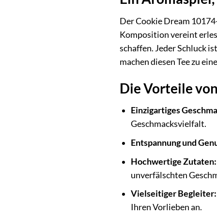
Der Cookie Dream 10174-10
Komposition vereint erle
schaffen. Jeder Schluck i
machen diesen Tee zu eine
Die Vorteile vo
Einzigartiges Geschma
Geschmacksvielfalt.
Entspannung und Genu
Hochwertige Zutaten:
unverfälschten Gesch
Vielseitiger Begleiter:
Ihren Vorlieben an.