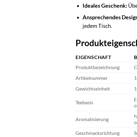
Ideales Geschenk:
Über
Ansprechendes Desig
jedem Tisch.
Produkteigensch
EIGENSCHAFT
Produktbezeichnung
C
Artikelnummer
1
Gewichtseinheit
1
E
Teebasis
o
N
Aromatisierung
o
Geschmacksrichtung
S