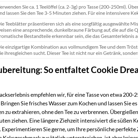
erwenden Sie ca. 1 Teelöffel (ca. 2-3g) pro Tasse (200-250ml). Üb
nd lassen Sie den Tee 3-5 Minuten ziehen. Für eine intensivere Ke
ie Teeblätter präsentieren sich als eine sorgfältig ausgewählte M
eisen eine ansprechende, dunkelbraune Färbung auf, die auf die Qu
romatische Bestandteile erkennbar sein, die das Gesamterlebnis 
ie einzigartige Kombination aus vollmundigem Tee und dem Trös
ie ihresgleichen sucht. Dieser Tee ist nicht nur ein Getränk, sonde
ubereitung: So entfaltet Cookie Dre
ckserlebnis empfehlen wir, für eine Tasse von etwa 200-2
ringen Sie frisches Wasser zum Kochen und lassen Sie es
en zu extrahieren, ohne den Tee zu verbrennen. Übergießen
nuten ziehen. Eine längere Ziehzeit intensiviert die süßen
t. Experimentieren Sie gerne, um Ihre persönliche perfekte
n Keksgeschmack zusätzlich unterstreichen, ist aber kei