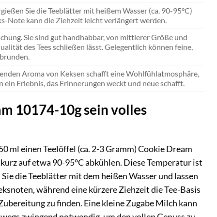
ergießen Sie die Teeblätter mit heißem Wasser (ca. 90-95°C)
ks-Note kann die Ziehzeit leicht verlängert werden.
ischung. Sie sind gut handhabbar, von mittlerer Größe und
alität des Tees schließen lässt. Gelegentlich können feine,
abrunden.
tenden Aroma von Keksen schafft eine Wohlfühlatmosphäre,
rn ein Erlebnis, das Erinnerungen weckt und neue schafft.
am 10174-10g sein volles
50 ml einen Teelöffel (ca. 2-3 Gramm) Cookie Dream
 kurz auf etwa 90-95°C abkühlen. Diese Temperatur ist
 Sie die Teeblätter mit dem heißen Wasser und lassen
 Keksnoten, während eine kürzere Ziehzeit die Tee-Basis
 Zubereitung zu finden. Eine kleine Zugabe Milch kann
neswegs zwingend notwendig, um den vollen Genuss zu