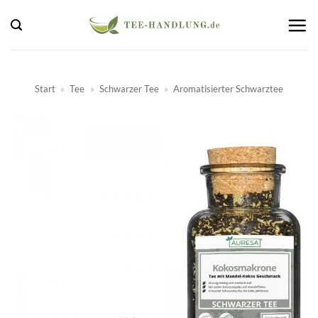
Zum
Inhalt
springen
Start
»
Tee
»
Schwarzer Tee
»
Aromatisierter Schwarztee