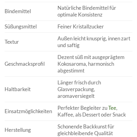
Natürliche Bindemittel für
Bindemittel
optimale Konsistenz
Süßungsmittel
Feiner Kristallzucker
Außen leicht knusprig, innen zart
Textur
und saftig
Dezent süß mit ausgeprägtem
Geschmacksprofil
Kokosaroma, harmonisch
abgestimmt
Länger frisch durch
Haltbarkeit
Glasverpackung,
aromaversiegelt
Perfekter Begleiter zu
Tee
,
Einsatzmöglichkeiten
Kaffee, als Dessert oder Snack
Schonende Backkunst für
Herstellung
gleichbleibende Qualität