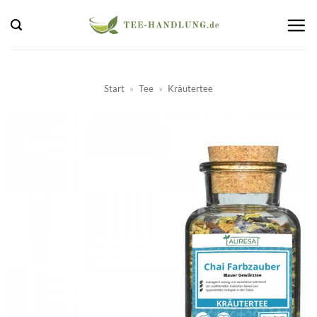
Zum
Inhalt
springen
Start
»
Tee
»
Kräutertee