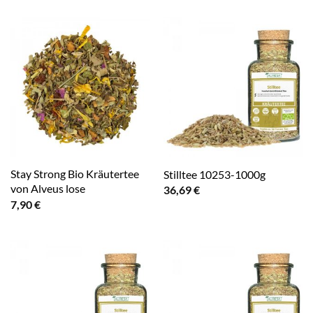
Stay Strong Bio Kräutertee
Stilltee 10253-1000g
von Alveus lose
36,69
€
7,90
€