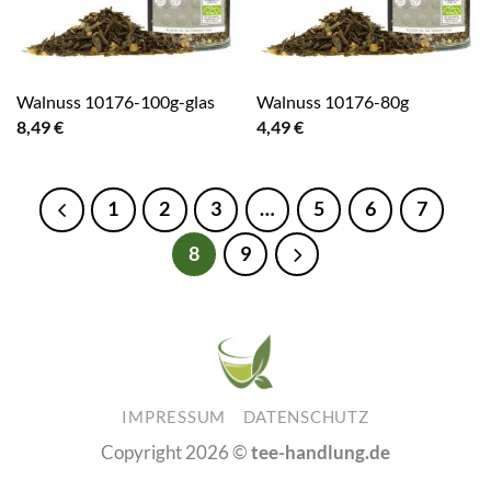
Walnuss 10176-100g-glas
Walnuss 10176-80g
8,49
€
4,49
€
1
2
3
…
5
6
7
8
9
IMPRESSUM
DATENSCHUTZ
Copyright 2026 ©
tee-handlung.de