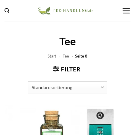
Zum
Inhalt
springen
Tee
Start
»
Tee
»
Seite 8
FILTER