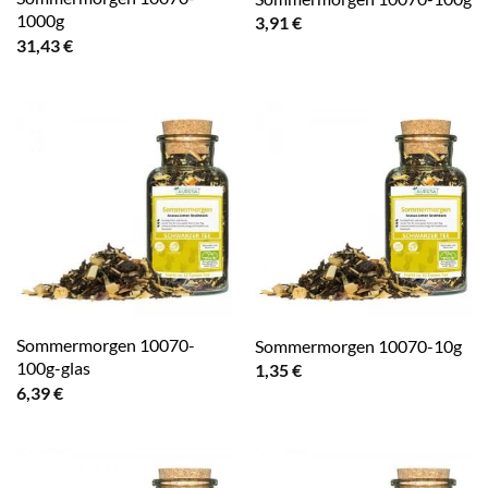
1000g
3,91
€
31,43
€
Sommermorgen 10070-
Sommermorgen 10070-10g
100g-glas
1,35
€
6,39
€