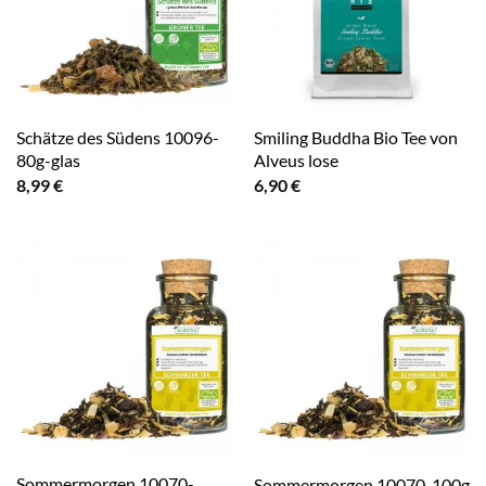
Schätze des Südens 10096-
Smiling Buddha Bio Tee von
80g-glas
Alveus lose
8,99
€
6,90
€
Sommermorgen 10070-
Sommermorgen 10070-100g