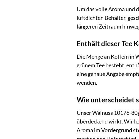
Um das volle Aroma und di
luftdichten Behälter, gesc
längeren Zeitraum hinweg
Enthält dieser Tee K
Die Menge an Koffein in 
grünem Tee besteht, enthäl
eine genaue Angabe empfeh
wenden.
Wie unterscheidet 
Unser Walnuss 10176-80g z
überdeckend wirkt. Wir l
Aroma im Vordergrund steh
machen den Unterschied.