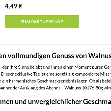
4,49
€
ZUM PARTNERSHOP
den vollmundigen Genuss von Walnu
e
, der Ihre Sinne belebt und Ihnen einen Moment puren G
. Dieser exklusive Tee ist eine sorgfältig komponierte Misch
d ein harmonisches Geschmackserlebnis legen. Ob als bele
pannender Ausklang des Abends – Walnuss 10176-80g wird 
omen und unvergleichlicher Geschm