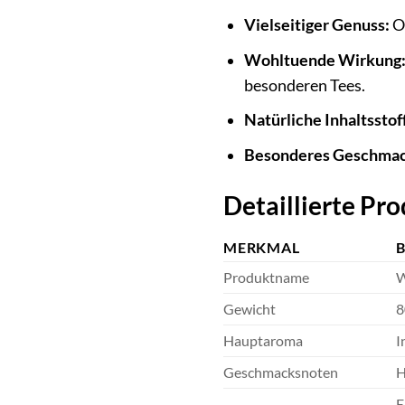
Vielseitiger Genuss:
Ob
Wohltuende Wirkung
besonderen Tees.
Natürliche Inhaltsstof
Besonderes Geschmac
Detaillierte P
MERKMAL
Produktname
W
Gewicht
8
Hauptaroma
I
Geschmacksnoten
H
E