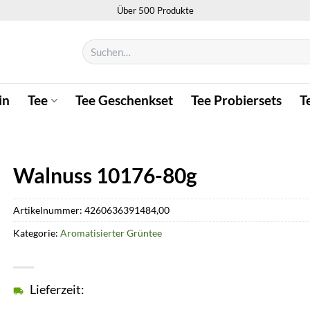
Über 500 Produkte
Suchen
nach:
in
Tee
Tee Geschenkset
Tee Probiersets
T
Walnuss 10176-80g
Artikelnummer:
4260636391484,00
Kategorie:
Aromatisierter Grüntee
Lieferzeit: