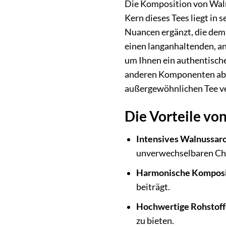
Die Komposition von Waln
Kern dieses Tees liegt in
Nuancen ergänzt, die dem 
einen langanhaltenden, a
um Ihnen ein authentische
anderen Komponenten abge
außergewöhnlichen Tee ve
Die Vorteile vo
Intensives Walnussar
unverwechselbaren Cha
Harmonische Komposi
beiträgt.
Hochwertige Rohstoff
zu bieten.