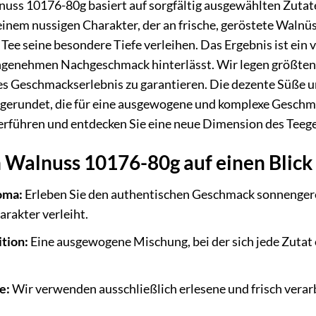
uss 10176-80g basiert auf sorgfältig ausgewählten Zutat
 seinem nussigen Charakter, der an frische, geröstete Waln
Tee seine besondere Tiefe verleihen. Das Ergebnis ist ein
ngenehmen Nachgeschmack hinterlässt. Wir legen größten W
s Geschmackserlebnis zu garantieren. Die dezente Süße un
rundet, die für eine ausgewogene und komplexe Geschmac
rführen und entdecken Sie eine neue Dimension des Teeg
n Walnuss 10176-80g auf einen Blick
oma:
Erleben Sie den authentischen Geschmack sonnengere
rakter verleiht.
tion:
Eine ausgewogene Mischung, bei der sich jede Zuta
e:
Wir verwenden ausschließlich erlesene und frisch vera