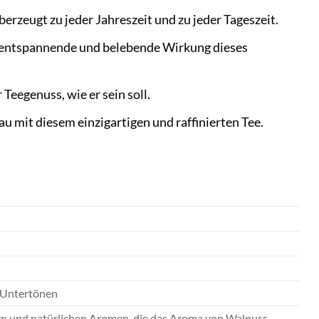
erzeugt zu jeder Jahreszeit und zu jeder Tageszeit.
e entspannende und belebende Wirkung dieses
Teegenuss, wie er sein soll.
u mit diesem einzigartigen und raffinierten Tee.
n Untertönen
rn und natürlichen Aromen, die das Aroma von Walnuss