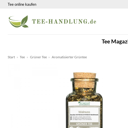
Zum
Tee online kaufen
Inhalt
springen
Tee Magaz
Start
»
Tee
»
Grüner Tee
»
Aromatisierter Grüntee