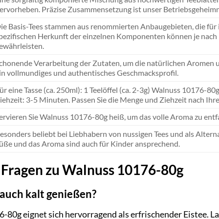
ervorheben. Präzise Zusammensetzung ist unser Betriebsgeheimnis,
ie Basis-Tees stammen aus renommierten Anbaugebieten, die für ih
pezifischen Herkunft der einzelnen Komponenten können je nach Er
ewährleisten.
chonende Verarbeitung der Zutaten, um die natürlichen Aromen un
in vollmundiges und authentisches Geschmacksprofil.
ür eine Tasse (ca. 250ml): 1 Teelöffel (ca. 2-3g) Walnuss 10176-
iehzeit: 3-5 Minuten. Passen Sie die Menge und Ziehzeit nach Ih
ervieren Sie Walnuss 10176-80g heiß, um das volle Aroma zu entfa
esonders beliebt bei Liebhabern von nussigen Tees und als Alterna
üße und das Aroma sind auch für Kinder ansprechend.
e Fragen zu Walnuss 10176-80g
 auch kalt genießen?
-80g eignet sich hervorragend als erfrischender Eistee. La