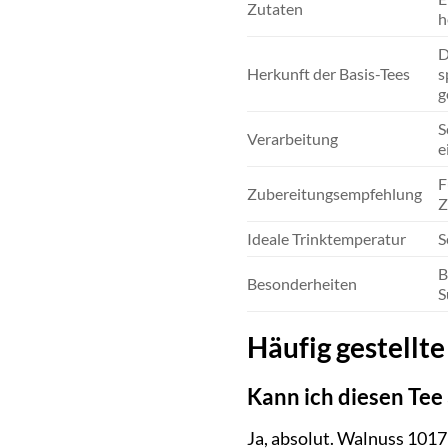
Zutaten
h
D
Herkunft der Basis-Tees
s
g
S
Verarbeitung
e
F
Zubereitungsempfehlung
Z
Ideale Trinktemperatur
S
B
Besonderheiten
S
Häufig gestellt
Kann ich diesen Tee
Ja, absolut. Walnuss 10176