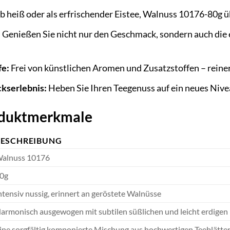
 heiß oder als erfrischender Eistee, Walnuss 10176-80g üb
:
Genießen Sie nicht nur den Geschmack, sondern auch di
fe:
Frei von künstlichen Aromen und Zusatzstoffen – reiner 
kserlebnis:
Heben Sie Ihren Teegenuss auf ein neues Nivea
roduktmerkmale
BESCHREIBUNG
alnuss 10176
0g
ntensiv nussig, erinnert an geröstete Walnüsse
armonisch ausgewogen mit subtilen süßlichen und leicht erdige
ine sorgfältig komponierte Mischung aus hochwertigen Teeblätte