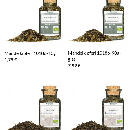
Mandelkipferl 10186-90g-
Mandelkipferl 10186-10g
glas
1,79
€
7,99
€