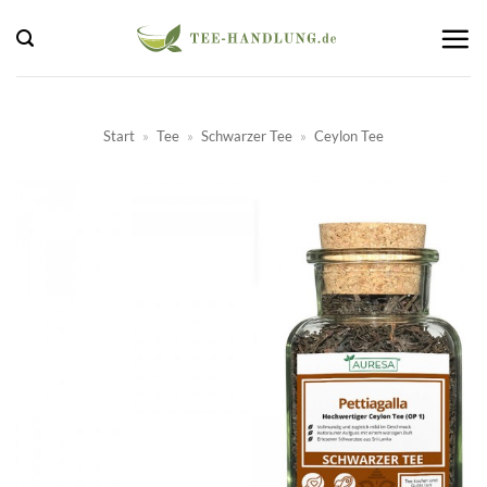
Zum
Inhalt
springen
Start
»
Tee
»
Schwarzer Tee
»
Ceylon Tee