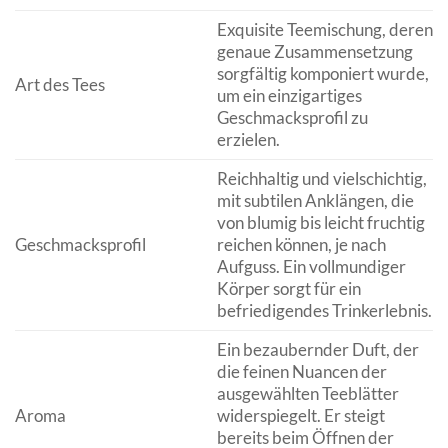
Exquisite Teemischung, deren
genaue Zusammensetzung
sorgfältig komponiert wurde,
Art des Tees
um ein einzigartiges
Geschmacksprofil zu
erzielen.
Reichhaltig und vielschichtig,
mit subtilen Anklängen, die
von blumig bis leicht fruchtig
Geschmacksprofil
reichen können, je nach
Aufguss. Ein vollmundiger
Körper sorgt für ein
befriedigendes Trinkerlebnis.
Ein bezaubernder Duft, der
die feinen Nuancen der
ausgewählten Teeblätter
Aroma
widerspiegelt. Er steigt
bereits beim Öffnen der