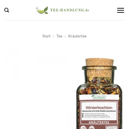
Zum
Inhalt
springen
Start
»
Tee
»
Kräutertee