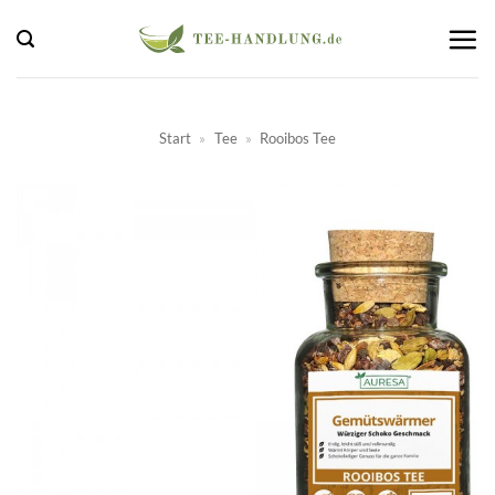
Zum
Inhalt
springen
Start
»
Tee
»
Rooibos Tee