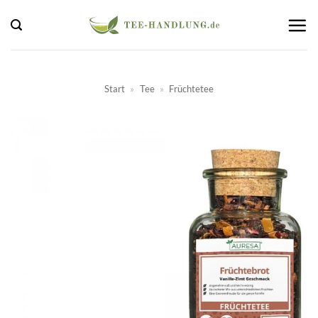
Zum
Inhalt
springen
Start
»
Tee
»
Früchtetee