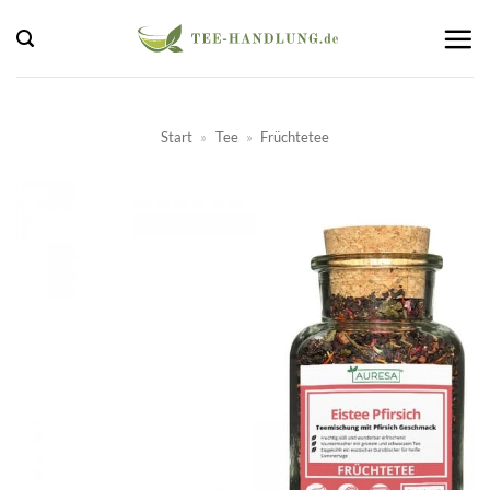
Zum
Inhalt
springen
Start
»
Tee
»
Früchtetee