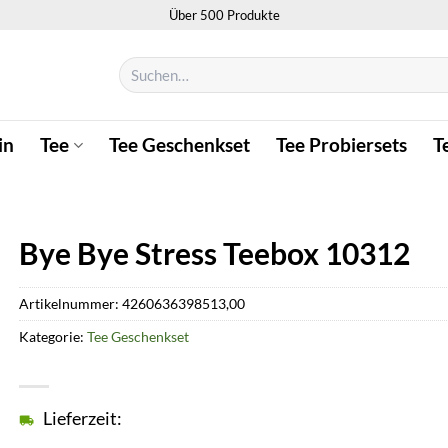
Über 500 Produkte
Suchen
nach:
in
Tee
Tee Geschenkset
Tee Probiersets
T
Bye Bye Stress Teebox 10312
Artikelnummer:
4260636398513,00
Kategorie:
Tee Geschenkset
Lieferzeit: