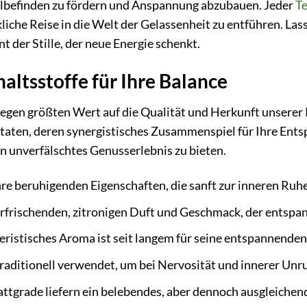
lbefinden zu fördern und Anspannung abzubauen. Jeder
T
liche Reise in die Welt der Gelassenheit zu entführen. La
 der Stille, der neue Energie schenkt.
altsstoffe für Ihre Balance
egen größten Wert auf die Qualität und Herkunft unserer
taten, deren synergistisches Zusammenspiel für Ihre Ents
in unverfälschtes Genusserlebnis zu bieten.
re beruhigenden Eigenschaften, die sanft zur inneren Ruhe
erfrischenden, zitronigen Duft und Geschmack, der entspa
eristisches Aroma ist seit langem für seine entspannenden 
raditionell verwendet, um bei Nervosität und innerer Unr
attgrade liefern ein belebendes, aber dennoch ausgleichend