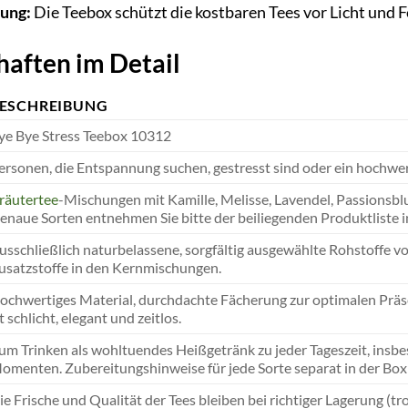
ung:
Die Teebox schützt die kostbaren Tees vor Licht und F
aften im Detail
ESCHREIBUNG
ye Bye Stress Teebox 10312
ersonen, die Entspannung suchen, gestresst sind oder ein hochw
räutertee
-Mischungen mit Kamille, Melisse, Lavendel, Passionsbl
enaue Sorten entnehmen Sie bitte der beiliegenden Produktliste i
usschließlich naturbelassene, sorgfältig ausgewählte Rohstoffe 
usatzstoffe in den Kernmischungen.
ochwertiges Material, durchdachte Fächerung zur optimalen Präs
st schlicht, elegant und zeitlos.
um Trinken als wohltuendes Heißgetränk zu jeder Tageszeit, insb
omenten. Zubereitungshinweise für jede Sorte separat in der Box
ie Frische und Qualität der Tees bleiben bei richtiger Lagerung (tr