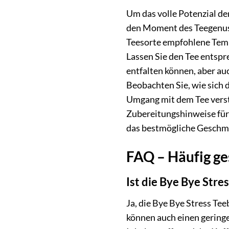
Um das volle Potenzial der
den Moment des Teegenusse
Teesorte empfohlene Temp
Lassen Sie den Tee entspr
entfalten können, aber au
Beobachten Sie, wie sich 
Umgang mit dem Tee verst
Zubereitungshinweise für j
das bestmögliche Geschma
FAQ – Häufig ge
Ist die Bye Bye Stre
Ja, die Bye Bye Stress Tee
können auch einen geringe