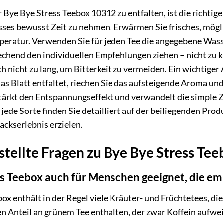
 Bye Bye Stress Teebox 10312 zu entfalten, ist die richtig
s bewusst Zeit zu nehmen. Erwärmen Sie frisches, möglic
eratur. Verwenden Sie für jeden Tee die angegebene Was
echend den individuellen Empfehlungen ziehen – nicht zu k
ch nicht zu lang, um Bitterkeit zu vermeiden. Ein wichtige
das Blatt entfaltet, riechen Sie das aufsteigende Aroma u
ärkt den Entspannungseffekt und verwandelt die simple Zu
ede Sorte finden Sie detailliert auf der beiliegenden Produ
ckserlebnis erzielen.
stellte Fragen zu Bye Bye Stress Te
ss Teebox auch für Menschen geeignet, die em
box enthält in der Regel viele Kräuter- und Früchtetees, di
n Anteil an grünem Tee enthalten, der zwar Koffein aufwei