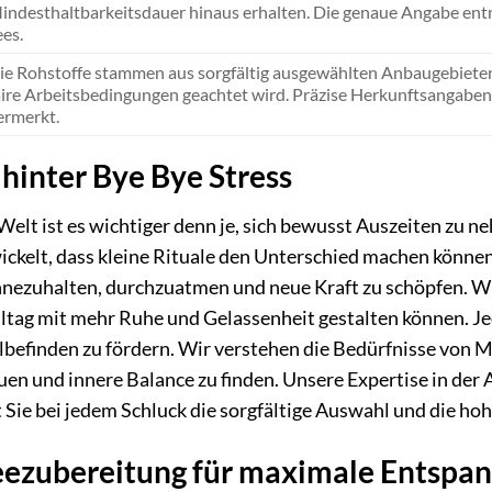
indesthaltbarkeitsdauer hinaus erhalten. Die genaue Angabe entn
ees.
ie Rohstoffe stammen aus sorgfältig ausgewählten Anbaugebiete
aire Arbeitsbedingungen geachtet wird. Präzise Herkunftsangaben
ermerkt.
 hinter Bye Bye Stress
 Welt ist es wichtiger denn je, sich bewusst Auszeiten zu
kelt, dass kleine Rituale den Unterschied machen können.
innezuhalten, durchzuatmen und neue Kraft zu schöpfen. W
Alltag mit mehr Ruhe und Gelassenheit gestalten können. J
befinden zu fördern. Wir verstehen die Bedürfnisse von 
en und innere Balance zu finden. Unsere Expertise in der A
 Sie bei jedem Schluck die sorgfältige Auswahl und die hoh
Teezubereitung für maximale Entspa