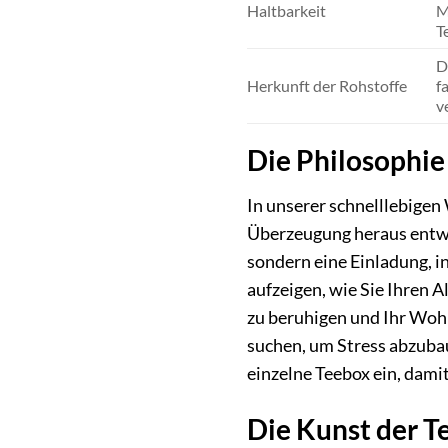
Haltbarkeit
M
T
D
Herkunft der Rohstoffe
f
v
Die Philosophie
In unserer schnelllebigen
Überzeugung heraus entwic
sondern eine Einladung, 
aufzeigen, wie Sie Ihren 
zu beruhigen und Ihr Wohl
suchen, um Stress abzubau
einzelne Teebox ein, damit
Die Kunst der 