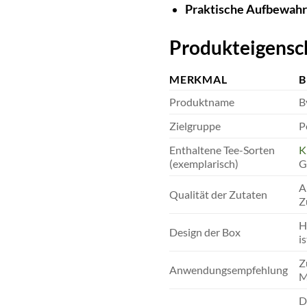
Praktische Aufbewahr
Produkteigensch
MERKMAL
B
Produktname
B
Zielgruppe
P
Enthaltene Tee-Sorten
K
(exemplarisch)
G
A
Qualität der Zutaten
Z
H
Design der Box
i
Z
Anwendungsempfehlung
M
D