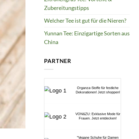
Zubereitungstipps
Welcher Tee ist gut für die Nieren?
Yunnan Tee: Einzigartige Sorten aus
China
PARTNER
Organza-Stoffe für festliche
Dekorationen! Jetzt shoppen!
VON&ZU: Exklusive Mode für
Frauen. Jetzt entdecken!
"Vegane Schuhe für Damen