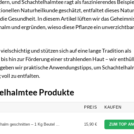
dern, und Schachtelhalmtee ragt als faszinierendes Beispie
tionellen Naturheilkunde geschätzt, entfaltet dieses Natur
 die Gesundheit. In diesem Artikel lüften wir das Geheimni
lm und ergründen, wieso diese Pflanze ein unverzichtbare
ielschichtig und stützen sich auf eine lange Tradition als
is hin zur Förderung einer strahlenden Haut – wir enthül
 geben wir praktische Anwendungstipps, um Schachtelhal
voll zu entfalten.
telhalmtee Produkte
PREIS
KAUFEN
halm geschnitten – 1 Kg Beutel ...
15,90 €
ZUM TOP AN