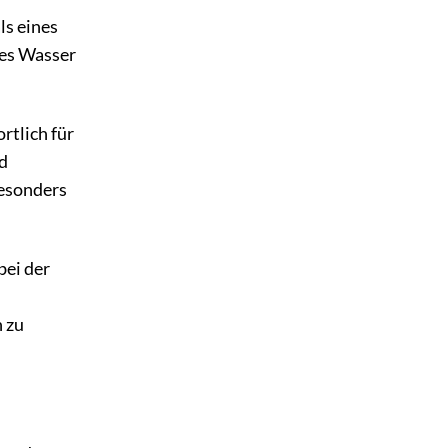
ls eines
ges Wasser
rtlich für
nd
besonders
bei der
 zu