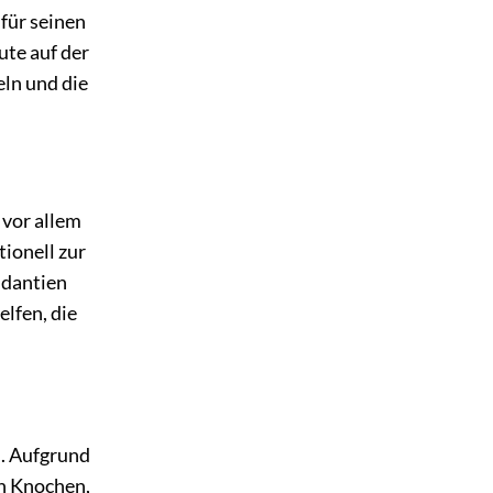
für seinen
ute auf der
ln und die
 vor allem
ionell zur
idantien
lfen, die
n. Aufgrund
on Knochen,