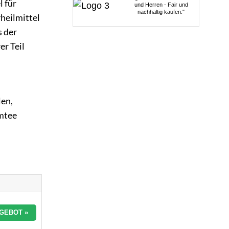
l für
und Herren - Fair und
nachhaltig kaufen."
heilmittel
s der
r Teil
len,
mtee
GEBOT »