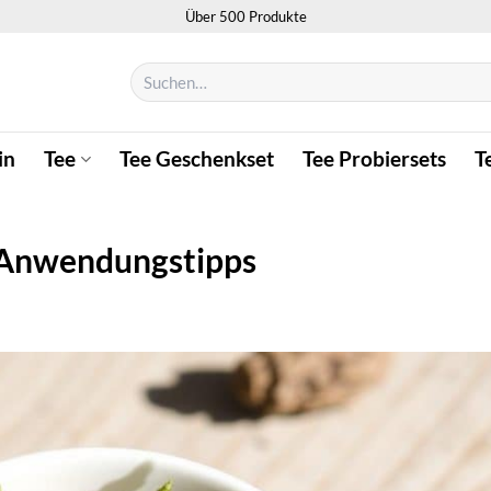
Über 500 Produkte
Suchen
nach:
in
Tee
Tee Geschenkset
Tee Probiersets
T
& Anwendungstipps