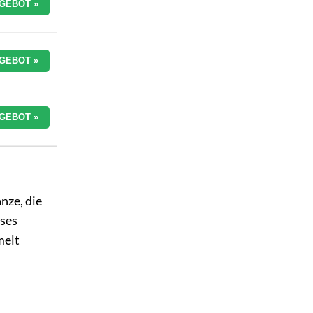
GEBOT »
GEBOT »
GEBOT »
nze, die
eses
melt