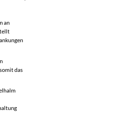
n an
tellt
krankungen
an
 somit das
elhalm
haltung