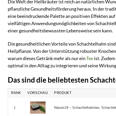
Die Welt der Heilkräuter ist reich an natürlichen Wun
pflanzliche Gesundheitsförderung heraus. In der tradi
eine beeindruckende Palette an positiven Effekten auf
vielfältigen Anwendungsmöglichkeiten von Schachtelha
einer gesundheitsbewussten Lebensweise sein kann.
Die gesundheitlichen Vorteile von Schachtelhalm sind v
Heilpflanze. Von der Unterstützung robuster Knochen b
warum dieses Getränk mehr als nur ein
Tee
ist. Zudem
optimal in den Alltag zu integrieren und seine Wirkung 
Das sind die beliebtesten Schach
RANK
VORSCHAU
PRODUKT
Naturix24 – Schachtelhalmtee, Schachtel
1