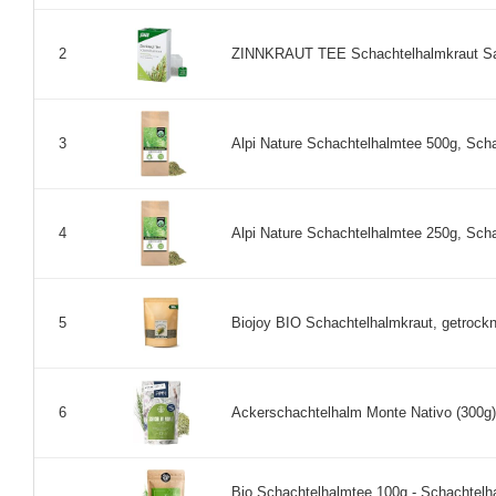
ZINNKRAUT TEE Schachtelhalmkraut Salus
2
Alpi Nature Schachtelhalmtee 500g, Scha
3
Alpi Nature Schachtelhalmtee 250g, Scha
4
Biojoy BIO Schachtelhalmkraut, getrockn
5
Ackerschachtelhalm Monte Nativo (300g) 
6
Bio Schachtelhalmtee 100g - Schachtelh