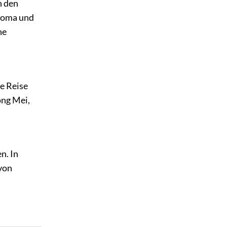
n den
Aroma und
ne
e Reise
ong Mei,
n. In
 von