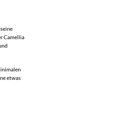
 seine
er Camellia
 und
minimalen
ine etwas