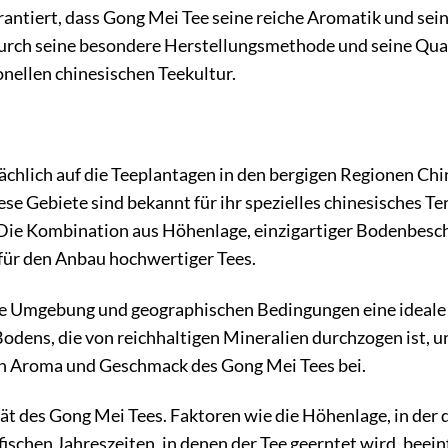
antiert, dass Gong Mei Tee seine reiche Aromatik und sein
Durch seine besondere Herstellungsmethode und seine Qual
onellen chinesischen Teekultur.
chlich auf die Teeplantagen in den bergigen Regionen Chi
e Gebiete sind bekannt für ihr spezielles chinesisches Ter
. Die Kombination aus Höhenlage, einzigartiger Bodenbesc
für den Anbau hochwertiger Tees.
che Umgebung und geographischen Bedingungen eine ideale
Bodens, die von reichhaltigen Mineralien durchzogen ist, u
n Aroma und Geschmack des Gong Mei Tees bei.
tät des Gong Mei Tees. Faktoren wie die Höhenlage, in der 
ischen Jahreszeiten, in denen der Tee geerntet wird, beein