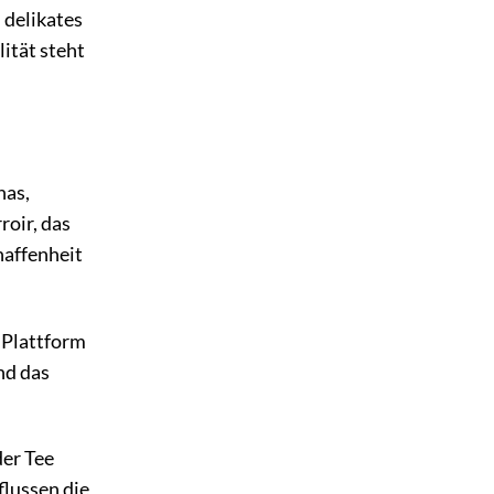
 delikates
ität steht
nas,
roir, das
haffenheit
 Plattform
nd das
der Tee
flussen die