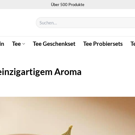
Über 500 Produkte
Suchen
nach:
in
Tee
Tee Geschenkset
Tee Probiersets
T
einzigartigem Aroma