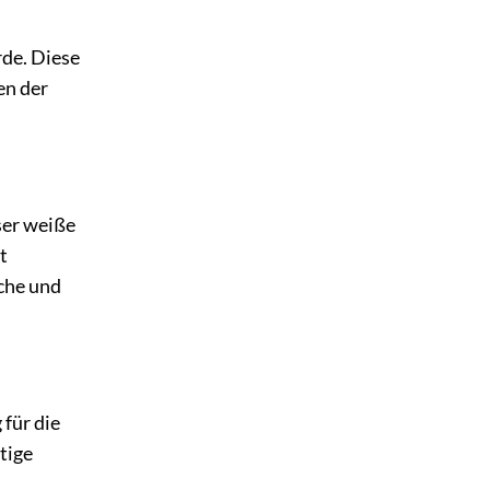
rde. Diese
en der
ser weiße
t
sche und
 für die
tige