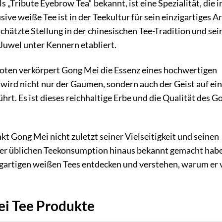
ls „Tribute Eyebrow Tea“ bekannt, ist eine Spezialität, die i
ive weiße Tee ist in der Teekultur für sein einzigartiges 
hätzte Stellung in der chinesischen Tee-Tradition und sei
Juwel unter Kennern etabliert.
nnoten verkörpert Gong Mei die Essenz eines hochwertigen
wird nicht nur der Gaumen, sondern auch der Geist auf ein
hrt. Es ist dieses reichhaltige Erbe und die Qualität des G
t Gong Mei nicht zuletzt seiner Vielseitigkeit und seinen
 der üblichen Teekonsumption hinaus bekannt gemacht habe
zigartigen weißen Tees entdecken und verstehen, warum er
ei Tee Produkte