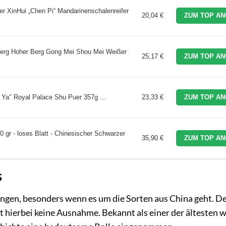
r XinHui „Chen Pi“ Mandarinenschalenreifer
20,04 €
ZUM TOP AN
Berg Hoher Berg Gong Mei Shou Mei Weißer
25,17 €
ZUM TOP AN
n Ya" Royal Palace Shu Puer 357g ...
23,33 €
ZUM TOP AN
 gr - loses Blatt - Chinesischer Schwarzer
35,90 €
ZUM TOP AN
s
lungen, besonders wenn es um die Sorten aus China geht. D
ist hierbei keine Ausnahme. Bekannt als einer der ältesten 