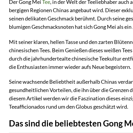
Der Gong Mei
Tee
, in der Welt der Teeliebhaber auch a
bergigen Regionen Chinas angebaut wird. Dieser exklus
seinen delikaten Geschmack berühmt. Durch seine gesc
blumigen Geschmacksnoten hat sich Gong Mei als ein 
Mit seiner klaren, hellen Tasse und den zarten Blüte
chinesischen Tees. Beim Genießen dieses weißen Tees 
durch die jahrhundertealte chinesische Teekultur entfü
die Enthusiasten immer wieder aufs Neue begeistern.
Seine wachsende Beliebtheit außerhalb Chinas verdank
gesundheitlichen Vorteilen, die ihn über die Grenzen
diesem Artikel werden wir die Faszination dieses ein
Teeafficionados rund um den Globus geschätzt wird.
Das sind die beliebtesten Gong M