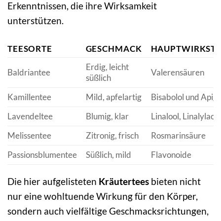
Erkenntnissen, die ihre Wirksamkeit
unterstützen.
TEESORTE
GESCHMACK
HAUPTWIRKST
Erdig, leicht
Baldriantee
Valerensäuren
süßlich
Kamillentee
Mild, apfelartig
Bisabolol und Apig
Lavendeltee
Blumig, klar
Linalool, Linalylace
Melissentee
Zitronig, frisch
Rosmarinsäure
Passionsblumentee
Süßlich, mild
Flavonoide
Die hier aufgelisteten
Kräutertees
bieten nicht
nur eine wohltuende Wirkung für den Körper,
sondern auch vielfältige Geschmacksrichtungen,