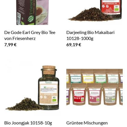
De Gode Earl Grey Bio Tee
Darjeeling Bio Makaibari
von Friesenherz
10128-1000g
7,99
€
69,19
€
Grüntee Mischungen
Bio Joongjak 10158-10g