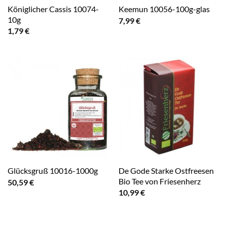
Königlicher Cassis 10074-
Keemun 10056-100g-glas
10g
7,99
€
1,79
€
De Gode Starke Ostfreesen
Glücksgruß 10016-1000g
Bio Tee von Friesenherz
50,59
€
10,99
€