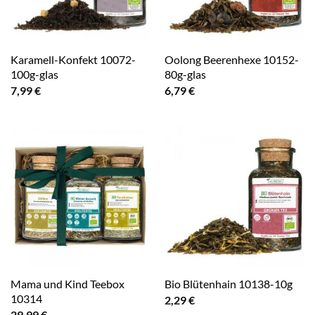
Karamell-Konfekt 10072-
Oolong Beerenhexe 10152-
100g-glas
80g-glas
7,99
€
6,79
€
Mama und Kind Teebox
Bio Blütenhain 10138-10g
10314
2,29
€
29,99
€