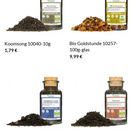
Bio Goldstunde 10257-
Koomsong 10040-10g
100g-glas
1,79
€
9,99
€